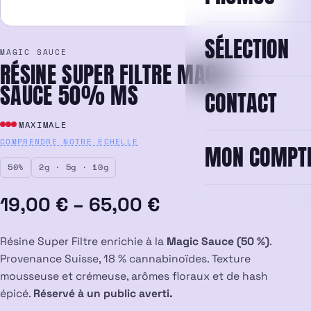
SÉLECTION
MAGIC SAUCE
RÉSINE SUPER FILTRE MAGIC
SAUCE 50% MS
CONTACT
MAXIMALE
COMPRENDRE NOTRE ÉCHELLE
MON COMPT
50%
2g · 5g · 10g
Plage
19,00
€
–
65,00
€
de
Résine Super Filtre enrichie à la
Magic Sauce (50 %)
.
prix :
Provenance Suisse, 18 % cannabinoïdes. Texture
mousseuse et crémeuse, arômes floraux et de hash
19,00 €
épicé.
Réservé à un public averti.