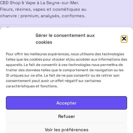
CBD Shop & Vape à La Seyne-sur-Mer.
Fleurs, résines, vapes et cosmétiques au
chanvre : premium, analysés, conformes.
Vente interdite aux mineurs
18
Gérer le consentement aux
cookies
LÉGAL
Pour offrir les meilleures expériences, nous utilisons des technologies
Mentions légales
CGV
Confidentialité
Cookies
telles que les cookies pour stocker et/ou accéder aux informations des
appareils. Le fait de consentir à ces technologies nous permettra de
Rétractation
traiter des données telles que le comportement de navigation ou les
ID uniques sur ce site. Le fait de ne pas consentir ou de retirer son
consentement peut avoir un effet négatif sur certaines
ALPHA X CBD Shop © 2026 · Tous droits réservés
caractéristiques et fonctions.
Visa
Mastercard
CB
Accepter
PRODUITS CONTENANT MOINS DE 0,3 % DE THC, CONFORMES À LA
LÉGISLATION EUROPÉENNE · PRODUITS NON MÉDICAMENTEUX ·
Refuser
INTERDITS AUX FEMMES ENCEINTES & ALLAITANTES · NE PAS
CONDUIRE APRÈS USAGE · VENTE INTERDITE AUX MINEURS
Voir les préférences