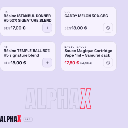
ÉPUISÉ
H5
CBC
50%
30%
Résine ISTANBUL DONNER
CANDY MELON 30% CBC
H5 50% SIGNATURE BLEND
17,00
€
18,00
€
DÈS
DÈS
ÉPUISÉ
H5
MAGIC SAUCE
50%
Résine TEMPLE BALL 50%
Sauce Magique Cartridge
H5 signature blend
Vape 1ml – Samurai Jack
18,00
€
17,50
€
DÈS
24,90
€
ALPHA
X
X
ALPHA
CBD