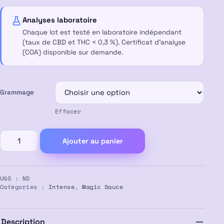
à
Analyses laboratoire
65,00 €
Chaque lot est testé en laboratoire indépendant
(taux de CBD et THC < 0,3 %). Certificat d’analyse
(COA) disponible sur demande.
Grammage
Effacer
quantité
Ajouter au panier
de
Résine
SUPER
UGS :
ND
FILTRE
Catégories :
Intense
,
Magic Sauce
MAGIC
SAUCE
50%
Description
MS