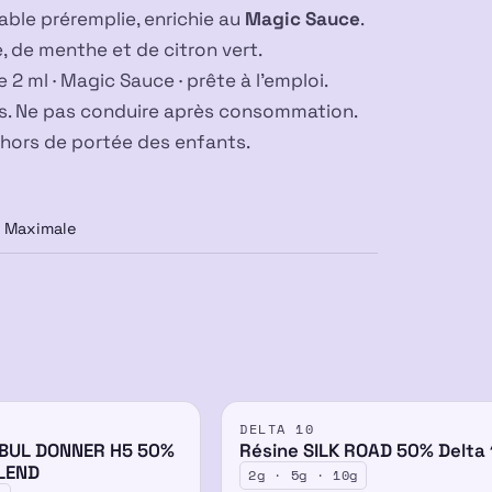
able préremplie, enrichie au
Magic Sauce
.
, de menthe et de citron vert.
2 ml · Magic Sauce · prête à l’emploi.
urs. Ne pas conduire après consommation.
 hors de portée des enfants.
Maximale
DELTA 10
50%
NBUL DONNER H5 50%
Résine SILK ROAD 50% Delta 
LEND
2g · 5g · 10g