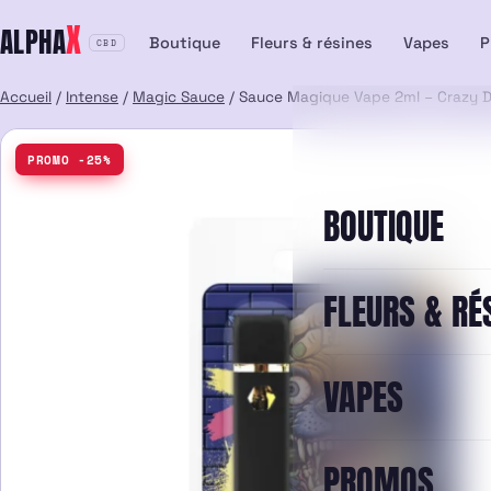
Aller
X
ALPHA
au
Boutique
Fleurs & résines
Vapes
P
CBD
contenu
Accueil
/
Intense
/
Magic Sauce
/ Sauce Magique Vape 2ml – Crazy 
PROMO -25%
BOUTIQUE
FLEURS & RÉ
VAPES
PROMOS