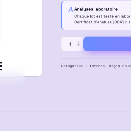
était :
est :
Analyses laboratoire
39,90 €.
30,00 €.
Chaque lot est testé en labo
Certificat d’analyse (COA) di
quantité
de
Sauce
E
Magique
Catégories :
Intense
,
Magic Sauc
Vape
2ml
–
Crazy
Dog