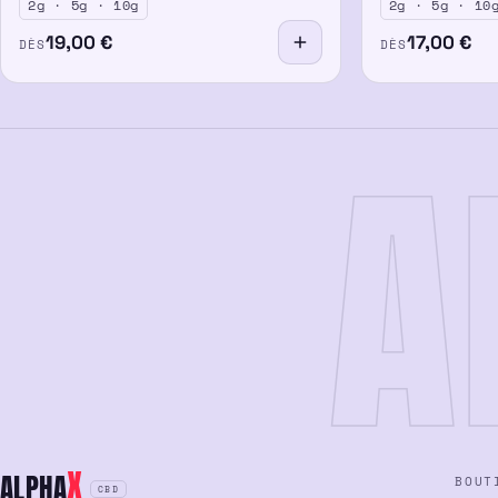
2g · 5g · 10g
2g · 5g · 10
19,00
€
17,00
€
DÈS
DÈS
A
X
ALPHA
BOUT
CBD