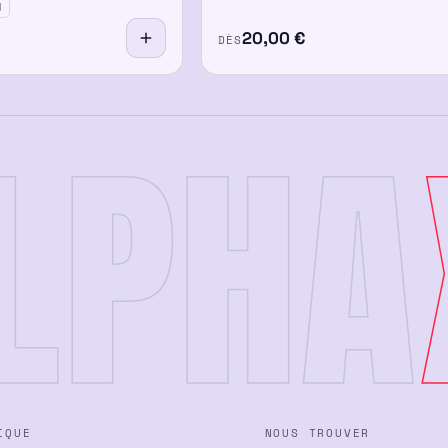
g
20,00
€
DÈS
LPHA
IQUE
NOUS TROUVER