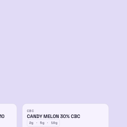
ÉPUISÉ
CBC
30%
10
CANDY MELON 30% CBC
2g · 5g · 10g