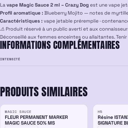
La
vape Magic Sauce 2 ml – Crazy Dog
est une vape jet
Profil aromatique :
Blueberry Mojito — notes de myrtille
Caractéristiques :
vape jetable préremplie · contenance 
⚠️ Produit réservé à un public averti et aux connaisse
Déconseillé aux femmes enceintes ou allaitantes. Tenir
INFORMATIONS COMPLÉMENTAIRES
INTENSITÉ
PRODUITS SIMILAIRES
MAGIC SAUCE
H5
50%
50%
FLEUR PERMANENT MARKER
Résine ISTA
MAGIC SAUCE 50% MS
SIGNATURE B