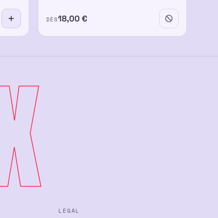
18,00
€
DÈS
X
LÉGAL