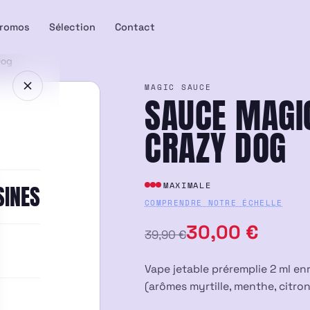
romos
Sélection
Contact
Dog
MAGIC SAUCE
SAUCE MAGI
CRAZY DOG
MAXIMALE
SINES
COMPRENDRE NOTRE ÉCHELLE
Le
Le
30,00
€
39,90
€
prix
prix
Vape jetable préremplie 2 ml en
initial
actuel
(arômes myrtille, menthe, citron