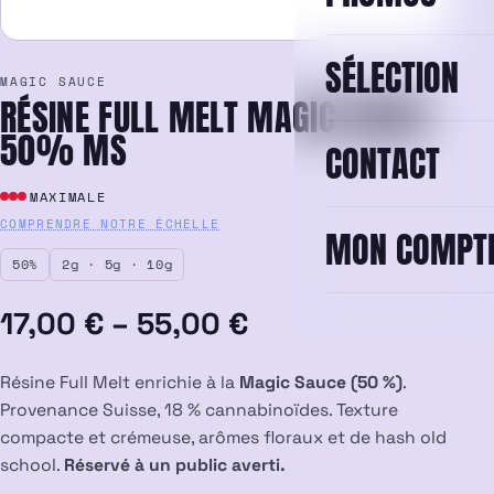
SÉLECTION
MAGIC SAUCE
RÉSINE FULL MELT MAGIC SAUCE
50% MS
CONTACT
MAXIMALE
COMPRENDRE NOTRE ÉCHELLE
MON COMPT
50%
2g · 5g · 10g
Plage
17,00
€
–
55,00
€
de
Résine Full Melt enrichie à la
Magic Sauce (50 %)
.
prix :
Provenance Suisse, 18 % cannabinoïdes. Texture
compacte et crémeuse, arômes floraux et de hash old
17,00 €
school.
Réservé à un public averti.