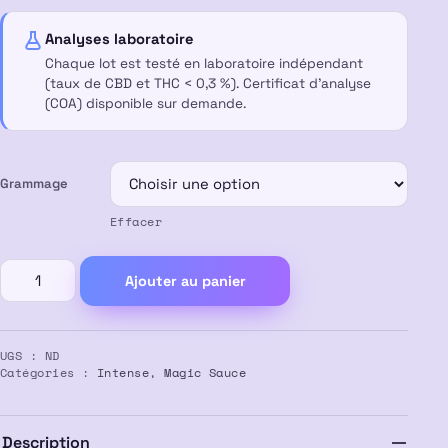
à
Analyses laboratoire
55,00 €
Chaque lot est testé en laboratoire indépendant
(taux de CBD et THC < 0,3 %). Certificat d’analyse
(COA) disponible sur demande.
Grammage
Effacer
quantité
Ajouter au panier
de
Résine
FULL
UGS :
ND
MELT
Catégories :
Intense
,
Magic Sauce
MAGIC
SAUCE
50%
Description
MS