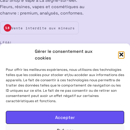
CBD Shop & Vape à La Seyne-sur-Mer.
Fleurs, résines, vapes et cosmétiques au
chanvre : premium, analysés, conformes.
Vente interdite aux mineurs
18
LÉGAL
Gérer le consentement aux
Mentions légales
CGV
Confidentialité
Cookies
cookies
Rétractation
Pour offrir les meilleures expériences, nous utilisons des technologies
telles que les cookies pour stocker et/ou accéder aux informations des
appareils. Le fait de consentir à ces technologies nous permettra de
ALPHA X CBD Shop © 2026 · Tous droits réservés
traiter des données telles que le comportement de navigation ou les
Visa
Mastercard
CB
ID uniques sur ce site. Le fait de ne pas consentir ou de retirer son
consentement peut avoir un effet négatif sur certaines
caractéristiques et fonctions.
PRODUITS CONTENANT MOINS DE 0,3 % DE THC, CONFORMES À LA
LÉGISLATION EUROPÉENNE · PRODUITS NON MÉDICAMENTEUX ·
INTERDITS AUX FEMMES ENCEINTES & ALLAITANTES · NE PAS
Accepter
CONDUIRE APRÈS USAGE · VENTE INTERDITE AUX MINEURS