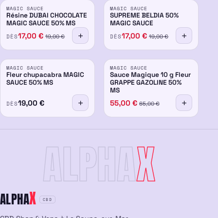
MAGIC SAUCE
MAGIC SAUCE
50%
-15%
50%
-15%
Résine DUBAI CHOCOLATE
SUPREME BELDIA 50%
MAGIC SAUCE 50% MS
MAGIC SAUCE
17,00
€
17,00
€
DÈS
DÈS
19,00
€
19,00
€
PROMO
PROMO
MAGIC SAUCE
MAGIC SAUCE
50%
-8%
50%
-15%
Fleur chupacabra MAGIC
Sauce Magique 10 g Fleur
SAUCE 50% MS
GRAPPE GAZOLINE 50%
MS
19,00
€
55,00
€
DÈS
65,00
€
ALPHA
X
X
ALPHA
CBD