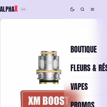
Aller
X
ALPHA
au
CBD
contenu
BOUTIQUE
FLEURS & RÉ
VAPES
PROMOS