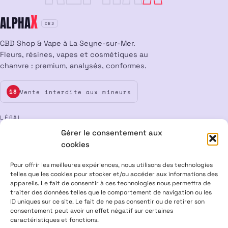
X
ALPHA
CBD
CBD Shop & Vape à La Seyne-sur-Mer.
Fleurs, résines, vapes et cosmétiques au
chanvre : premium, analysés, conformes.
Vente interdite aux mineurs
18
LÉGAL
Gérer le consentement aux
Mentions légales
CGV
Confidentialité
Cookies
cookies
Rétractation
Pour offrir les meilleures expériences, nous utilisons des technologies
telles que les cookies pour stocker et/ou accéder aux informations des
appareils. Le fait de consentir à ces technologies nous permettra de
ALPHA X CBD Shop © 2026 · Tous droits réservés
traiter des données telles que le comportement de navigation ou les
Visa
Mastercard
CB
ID uniques sur ce site. Le fait de ne pas consentir ou de retirer son
consentement peut avoir un effet négatif sur certaines
caractéristiques et fonctions.
PRODUITS CONTENANT MOINS DE 0,3 % DE THC, CONFORMES À LA