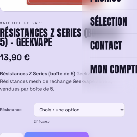
SÉLECTION
MATÉRIEL DE VAPE
RÉSISTANCES Z SERIES (BOÎTE DE
5) – GEEKVAPE
CONTACT
13,90
€
MON COMPT
Résistances Z Series (boîte de 5)
Geekvape.
Résistances mesh de rechange Geekvape série Z,
vendues par boîte de 5.
Résistance
Effacer
quantité