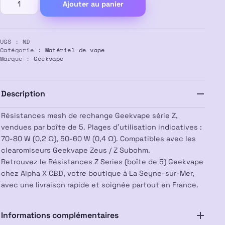
Ajouter au panier
de
Résistances
Z
UGS :
ND
Series
Catégorie :
Matériel de vape
(boîte
Marque :
Geekvape
de
5)
–
Description
GEEKVAPE
Résistances mesh de rechange Geekvape série Z,
vendues par boîte de 5. Plages d’utilisation indicatives :
70-80 W (0,2 Ω), 50-60 W (0,4 Ω). Compatibles avec les
clearomiseurs Geekvape Zeus / Z Subohm.
Retrouvez le Résistances Z Series (boîte de 5) Geekvape
chez Alpha X CBD, votre boutique à La Seyne-sur-Mer,
avec une livraison rapide et soignée partout en France.
Informations complémentaires