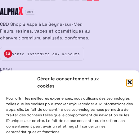
X
ALPHA
CBD
CBD Shop & Vape à La Seyne-sur-Mer.
Fleurs, résines, vapes et cosmétiques au
chanvre : premium, analysés, conformes.
Vente interdite aux mineurs
18
LÉGAL
Gérer le consentement aux
Mentions légales
CGV
Confidentialité
Cookies
cookies
Rétractation
Pour offrir les meilleures expériences, nous utilisons des technologies
telles que les cookies pour stocker et/ou accéder aux informations des
appareils. Le fait de consentir à ces technologies nous permettra de
ALPHA X CBD Shop © 2026 · Tous droits réservés
traiter des données telles que le comportement de navigation ou les
Visa
Mastercard
CB
ID uniques sur ce site. Le fait de ne pas consentir ou de retirer son
consentement peut avoir un effet négatif sur certaines
caractéristiques et fonctions.
PRODUITS CONTENANT MOINS DE 0,3 % DE THC, CONFORMES À LA