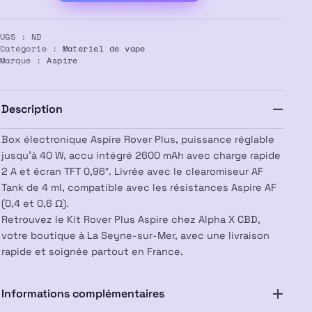
Kit
Rover
UGS :
ND
Plus
Catégorie :
Matériel de vape
–
Marque :
Aspire
ASPIRE
Description
Box électronique Aspire Rover Plus, puissance réglable
jusqu’à 40 W, accu intégré 2600 mAh avec charge rapide
2 A et écran TFT 0,96″. Livrée avec le clearomiseur AF
Tank de 4 ml, compatible avec les résistances Aspire AF
(0,4 et 0,6 Ω).
Retrouvez le Kit Rover Plus Aspire chez Alpha X CBD,
votre boutique à La Seyne-sur-Mer, avec une livraison
rapide et soignée partout en France.
Informations complémentaires