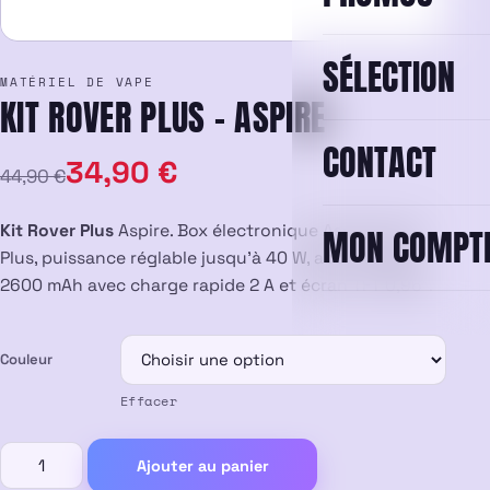
SÉLECTION
MATÉRIEL DE VAPE
KIT ROVER PLUS – ASPIRE
CONTACT
Le
Le
34,90
€
44,90
€
prix
prix
Kit Rover Plus
Aspire. Box électronique Aspire Rover
MON COMPT
initial
actuel
Plus, puissance réglable jusqu’à 40 W, accu intégré
2600 mAh avec charge rapide 2 A et écran TFT 0,96″.
était :
est :
44,90 €.
34,90 €.
Couleur
Effacer
quantité
Ajouter au panier
de