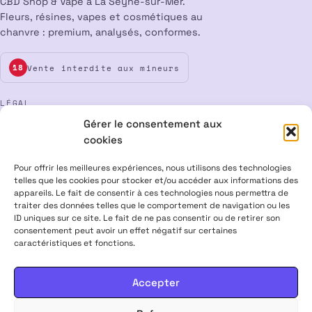
CBD Shop & Vape à La Seyne-sur-Mer.
Fleurs, résines, vapes et cosmétiques au
chanvre : premium, analysés, conformes.
Vente interdite aux mineurs
18
LÉGAL
Gérer le consentement aux
Mentions légales
CGV
Confidentialité
Cookies
cookies
Rétractation
Pour offrir les meilleures expériences, nous utilisons des technologies
telles que les cookies pour stocker et/ou accéder aux informations des
appareils. Le fait de consentir à ces technologies nous permettra de
ALPHA X CBD Shop © 2026 · Tous droits réservés
traiter des données telles que le comportement de navigation ou les
Visa
Mastercard
CB
ID uniques sur ce site. Le fait de ne pas consentir ou de retirer son
consentement peut avoir un effet négatif sur certaines
caractéristiques et fonctions.
PRODUITS CONTENANT MOINS DE 0,3 % DE THC, CONFORMES À LA
LÉGISLATION EUROPÉENNE · PRODUITS NON MÉDICAMENTEUX ·
INTERDITS AUX FEMMES ENCEINTES & ALLAITANTES · NE PAS
Accepter
CONDUIRE APRÈS USAGE · VENTE INTERDITE AUX MINEURS