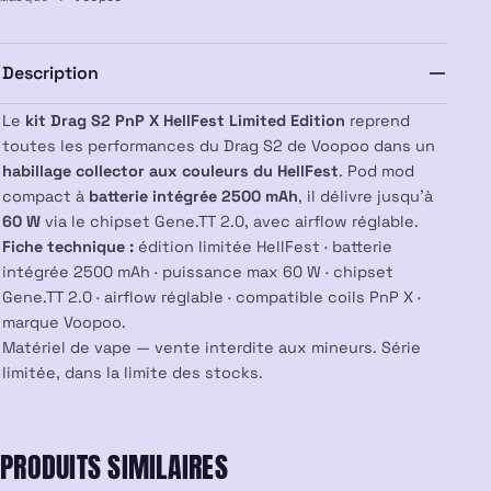
HellFest
Limited
Edition
Description
–
VOOPOO
Le
kit Drag S2 PnP X HellFest Limited Edition
reprend
toutes les performances du Drag S2 de Voopoo dans un
habillage collector aux couleurs du HellFest
. Pod mod
compact à
batterie intégrée 2500 mAh
, il délivre jusqu’à
60 W
via le chipset Gene.TT 2.0, avec airflow réglable.
Fiche technique :
édition limitée HellFest · batterie
intégrée 2500 mAh · puissance max 60 W · chipset
Gene.TT 2.0 · airflow réglable · compatible coils PnP X ·
marque Voopoo.
Matériel de vape — vente interdite aux mineurs. Série
limitée, dans la limite des stocks.
PRODUITS SIMILAIRES