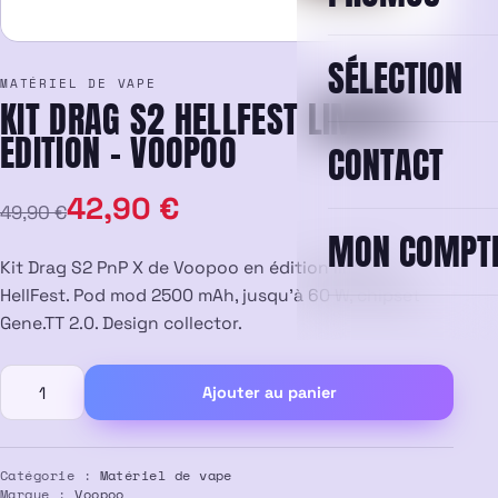
SÉLECTION
MATÉRIEL DE VAPE
KIT DRAG S2 HELLFEST LIMITED
EDITION – VOOPOO
CONTACT
Le
Le
42,90
€
49,90
€
MON COMPT
prix
prix
Kit Drag S2 PnP X de Voopoo en édition limitée
initial
actuel
HellFest. Pod mod 2500 mAh, jusqu’à 60 W, chipset
Gene.TT 2.0. Design collector.
était :
est :
quantité
49,90 €.
42,90 €.
Ajouter au panier
de
KIT
DRAG
S2
Catégorie :
Matériel de vape
Marque :
Voopoo