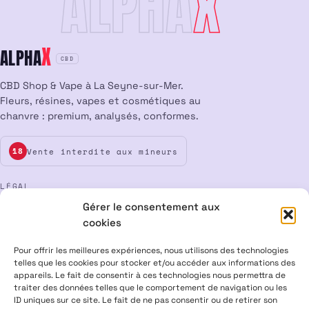
ALPHA
X
X
ALPHA
CBD
CBD Shop & Vape à La Seyne-sur-Mer.
Fleurs, résines, vapes et cosmétiques au
chanvre : premium, analysés, conformes.
Vente interdite aux mineurs
18
LÉGAL
Gérer le consentement aux
Mentions légales
CGV
Confidentialité
Cookies
cookies
Rétractation
Pour offrir les meilleures expériences, nous utilisons des technologies
telles que les cookies pour stocker et/ou accéder aux informations des
appareils. Le fait de consentir à ces technologies nous permettra de
ALPHA X CBD Shop © 2026 · Tous droits réservés
traiter des données telles que le comportement de navigation ou les
Visa
Mastercard
CB
ID uniques sur ce site. Le fait de ne pas consentir ou de retirer son