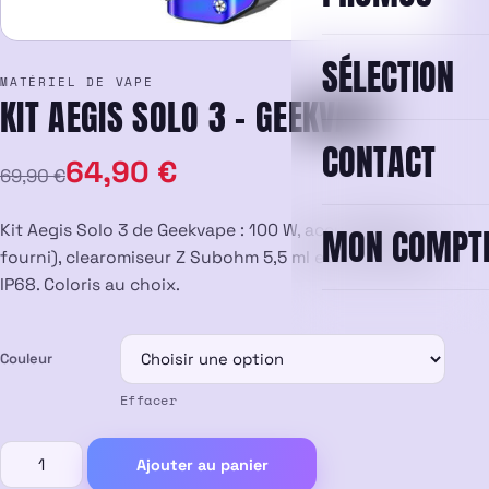
SÉLECTION
MATÉRIEL DE VAPE
KIT AEGIS SOLO 3 – GEEKVAPE
CONTACT
Le
Le
64,90
€
69,90
€
prix
prix
Kit Aegis Solo 3 de Geekvape : 100 W, accu 18650 (non
MON COMPT
initial
actuel
fourni), clearomiseur Z Subohm 5,5 ml et certification
IP68. Coloris au choix.
était :
est :
69,90 €.
64,90 €.
Couleur
Effacer
quantité
Ajouter au panier
de