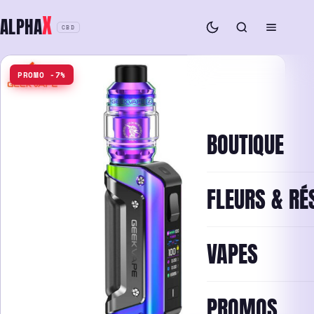
Aller
X
ALPHA
au
CBD
contenu
PROMO -7%
BOUTIQUE
FLEURS & RÉ
VAPES
PROMOS