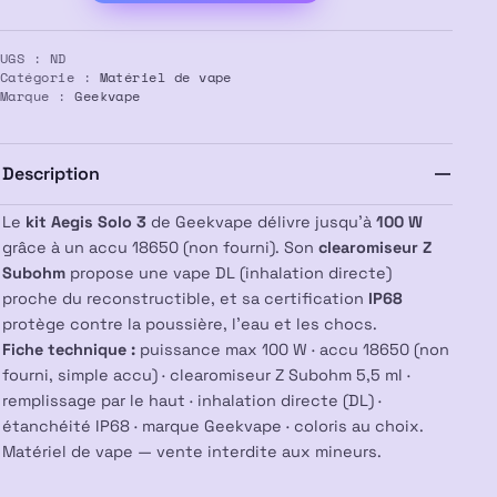
Kit
Aegis
UGS :
ND
Solo
Catégorie :
Matériel de vape
3
Marque :
Geekvape
–
GEEKVAPE
Description
Le
kit Aegis Solo 3
de Geekvape délivre jusqu’à
100 W
grâce à un accu 18650 (non fourni). Son
clearomiseur Z
Subohm
propose une vape DL (inhalation directe)
proche du reconstructible, et sa certification
IP68
protège contre la poussière, l’eau et les chocs.
Fiche technique :
puissance max 100 W · accu 18650 (non
fourni, simple accu) · clearomiseur Z Subohm 5,5 ml ·
remplissage par le haut · inhalation directe (DL) ·
étanchéité IP68 · marque Geekvape · coloris au choix.
Matériel de vape — vente interdite aux mineurs.