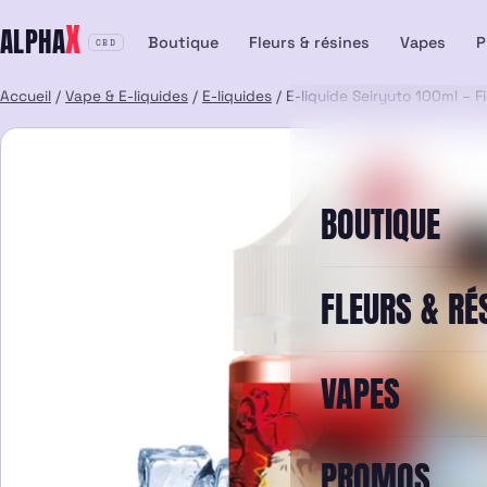
Aller
X
ALPHA
au
Boutique
Fleurs & résines
Vapes
P
CBD
contenu
Accueil
/
Vape & E-liquides
/
E-liquides
/ E-liquide Seiryuto 100ml – F
BOUTIQUE
FLEURS & RÉ
VAPES
PROMOS