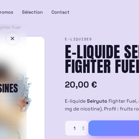
romos
Sélection
Contact
ighter Fuel
E-LIQUIDES
E-LIQUIDE S
FIGHTER FUE
20,00
€
SINES
E-liquide
Seiryuto
Fighter Fuel,
mg de nicotine). Profil : fruits 
quantité
de