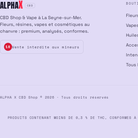
X
ALPHA
BOUT
CBD
Fleur
CBD Shop & Vape à La Seyne-sur-Mer.
Fleurs, résines, vapes et cosmétiques au
Vapes
chanvre : premium, analysés, conformes.
Huile
Acce
Vente interdite aux mineurs
18
Inte
Tous 
ALPHA X CBD Shop © 2026 · Tous droits réservés
PRODUITS CONTENANT MOINS DE 0,3 % DE THC, CONFORMES À