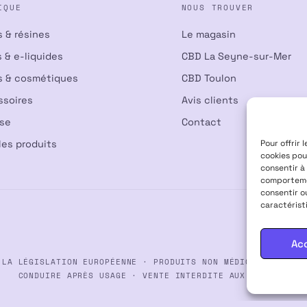
IQUE
NOUS TROUVER
s & résines
Le magasin
 & e-liquides
CBD La Seyne-sur-Mer
s & cosmétiques
CBD Toulon
ssoires
Avis clients
nse
Contact
Pour offrir 
les produits
cookies pou
consentir à
comportemen
consentir o
caractérist
Ac
 LA LÉGISLATION EUROPÉENNE · PRODUITS NON MÉDICAMENTEUX ·
CONDUIRE APRÈS USAGE · VENTE INTERDITE AUX MINEURS