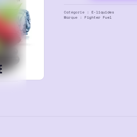
E-
liquide
Catégorie :
E-liquides
Seiryuto
Marque :
Fighter Fuel
100ml
–
Fighter
Fuel
E