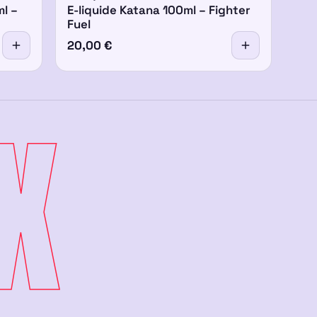
ml –
E-liquide Katana 100ml – Fighter
Fuel
20,00
€
X