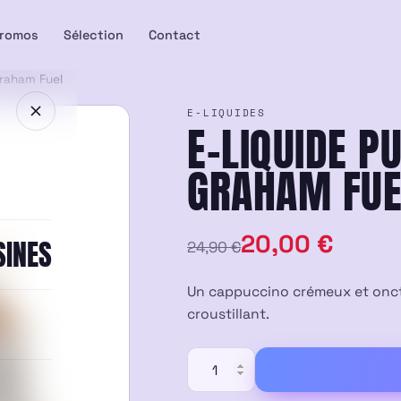
romos
Sélection
Contact
Graham Fuel
E-LIQUIDES
E-LIQUIDE P
GRAHAM FUE
Le
Le
20,00
€
SINES
24,90
€
prix
prix
Un cappuccino crémeux et onctu
initial
actuel
croustillant.
était :
est :
quantité
de
24,90 €.
20,00 €.