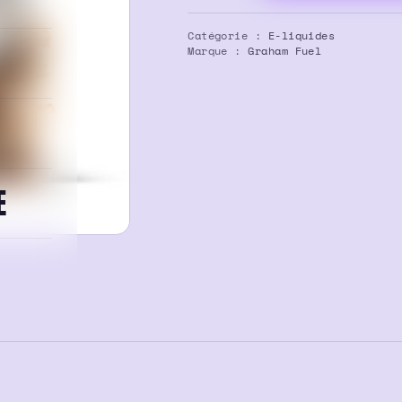
E-
liquide
Catégorie :
E-liquides
Puchino
Marque :
Graham Fuel
100
ml
–
Graham
Fuel
E