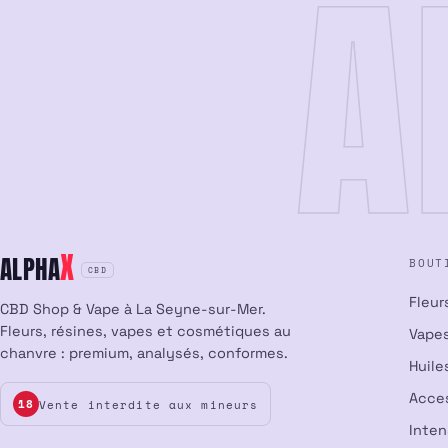
A
X
ALPHA
BOUT
CBD
Fleur
CBD Shop & Vape à La Seyne-sur-Mer.
Fleurs, résines, vapes et cosmétiques au
Vapes
chanvre : premium, analysés, conformes.
Huile
Acce
Vente interdite aux mineurs
18
Inte