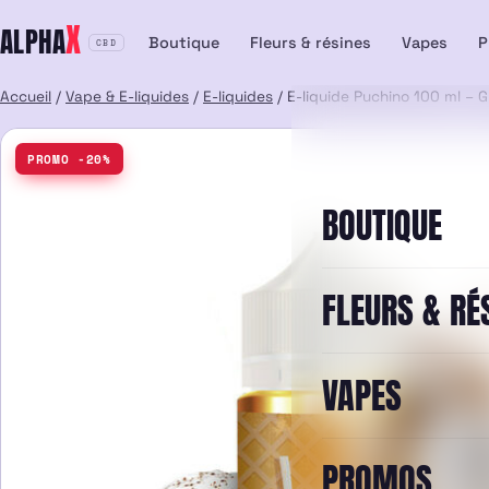
Aller
X
ALPHA
au
Boutique
Fleurs & résines
Vapes
P
CBD
contenu
Accueil
/
Vape & E-liquides
/
E-liquides
/ E-liquide Puchino 100 ml – 
PROMO -20%
BOUTIQUE
FLEURS & RÉ
VAPES
PROMOS