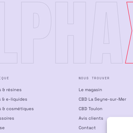
LPHA
IQUE
NOUS TROUVER
s & résines
Le magasin
 & e-liquides
CBD La Seyne-sur-Mer
s & cosmétiques
CBD Toulon
ssoires
Avis clients
nse
Contact