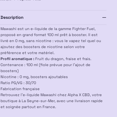
100ml
–
Fighter
Description
Fuel
Mawashi est un e-liquide de la gamme Fighter Fuel,
proposé en grand format 100 ml prêt à booster. Il est
livré en 0 mg, sans nicotine : vous le vapez tel quel ou
ajoutez des boosters de nicotine selon votre
préférence et votre matériel.
Profil aromatique :
Fruit du dragon, fraise et frais.
Contenance : 100 ml (fiole prévue pour l’ajout de
boosters)
Nicotine : 0 mg, boosters ajoutables
Ratio PG/VG : 30/70
Fabrication française
Retrouvez l’e-liquide Mawashi chez Alpha X CBD, votre
boutique à La Seyne-sur-Mer, avec une livraison rapide
et soignée partout en France.