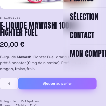
SÉLECTION
E-LIQUIDES
E-LIQUIDE MAWASHI 100ML –
FIGHTER FUEL
CONTACT
20,00
€
MON COMPT
E-liquide
Mawashi
Fighter Fuel, grand format 100 ml
prêt à booster (0 mg de nicotine). Profil : fruit du
dragon, fraise, frais.
quantité
Ajouter au panier
de
E-
liquide
Mawashi
Catégorie :
E-liquides
Marque :
Fighter Fuel