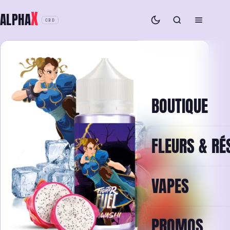
Aller
X
ALPHA
au
CBD
contenu
BOUTIQUE
FLEURS & RÉ
VAPES
PROMOS