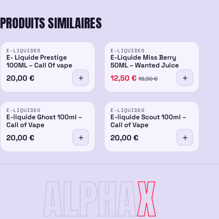
PRODUITS SIMILAIRES
PROMO
E-LIQUIDES
E-LIQUIDES
-34%
E- Liquide Prestige
E-Liquide Miss Berry
100ML – Call Of vape
50ML – Wanted Juice
20,00
€
12,50
€
18,90
€
E-LIQUIDES
E-LIQUIDES
E-liquide Ghost 100ml –
E-liquide Scout 100ml –
Call of Vape
Call of Vape
20,00
€
20,00
€
ALPHA
X