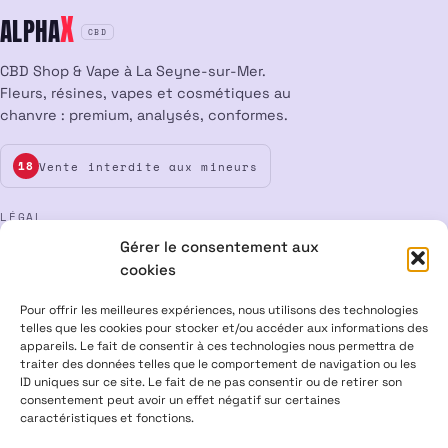
X
ALPHA
CBD
CBD Shop & Vape à La Seyne-sur-Mer.
Fleurs, résines, vapes et cosmétiques au
chanvre : premium, analysés, conformes.
Vente interdite aux mineurs
18
LÉGAL
Gérer le consentement aux
Mentions légales
CGV
Confidentialité
Cookies
cookies
Rétractation
Pour offrir les meilleures expériences, nous utilisons des technologies
telles que les cookies pour stocker et/ou accéder aux informations des
appareils. Le fait de consentir à ces technologies nous permettra de
ALPHA X CBD Shop © 2026 · Tous droits réservés
traiter des données telles que le comportement de navigation ou les
Visa
Mastercard
CB
ID uniques sur ce site. Le fait de ne pas consentir ou de retirer son
consentement peut avoir un effet négatif sur certaines
caractéristiques et fonctions.
PRODUITS CONTENANT MOINS DE 0,3 % DE THC, CONFORMES À LA
LÉGISLATION EUROPÉENNE · PRODUITS NON MÉDICAMENTEUX ·