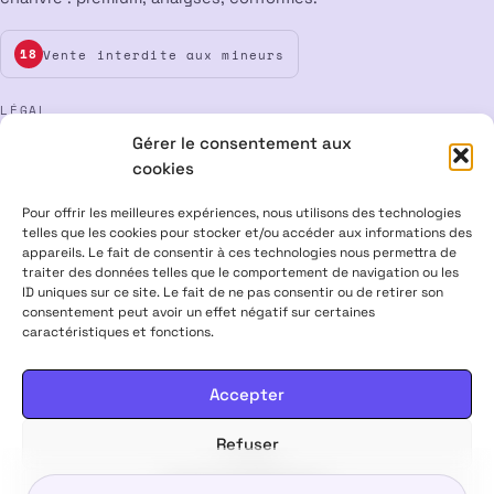
Vente interdite aux mineurs
18
LÉGAL
Gérer le consentement aux
Mentions légales
CGV
Confidentialité
Cookies
cookies
Rétractation
Pour offrir les meilleures expériences, nous utilisons des technologies
telles que les cookies pour stocker et/ou accéder aux informations des
appareils. Le fait de consentir à ces technologies nous permettra de
ALPHA X CBD Shop © 2026 · Tous droits réservés
traiter des données telles que le comportement de navigation ou les
Visa
Mastercard
CB
ID uniques sur ce site. Le fait de ne pas consentir ou de retirer son
consentement peut avoir un effet négatif sur certaines
caractéristiques et fonctions.
PRODUITS CONTENANT MOINS DE 0,3 % DE THC, CONFORMES À LA
LÉGISLATION EUROPÉENNE · PRODUITS NON MÉDICAMENTEUX ·
INTERDITS AUX FEMMES ENCEINTES & ALLAITANTES · NE PAS
Accepter
CONDUIRE APRÈS USAGE · VENTE INTERDITE AUX MINEURS
Refuser
22,00
€
Choisir mes options
DÈS
Voir les préférences