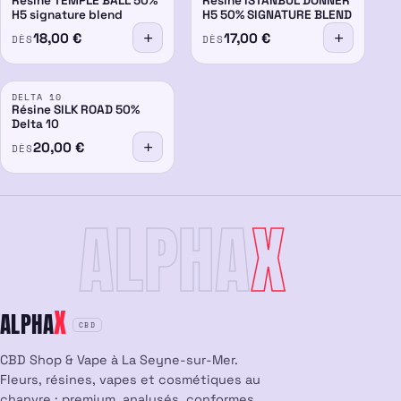
Résine TEMPLE BALL 50%
Résine ISTANBUL DONNER
H5 signature blend
H5 50% SIGNATURE BLEND
18,00
€
17,00
€
DÈS
DÈS
DELTA 10
50%
Résine SILK ROAD 50%
Delta 10
20,00
€
DÈS
ALPHA
X
X
ALPHA
CBD
CBD Shop & Vape à La Seyne-sur-Mer.
Fleurs, résines, vapes et cosmétiques au
chanvre : premium, analysés, conformes.