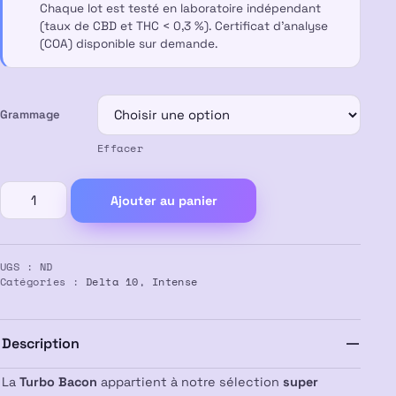
Chaque lot est testé en laboratoire indépendant
90,00 €
(taux de CBD et THC < 0,3 %). Certificat d’analyse
(COA) disponible sur demande.
Grammage
Effacer
quantité
Ajouter au panier
de
TURBO
BACON
UGS :
ND
50%
Catégories :
Delta 10
,
Intense
Delta
10
Description
La
Turbo Bacon
appartient à notre sélection
super