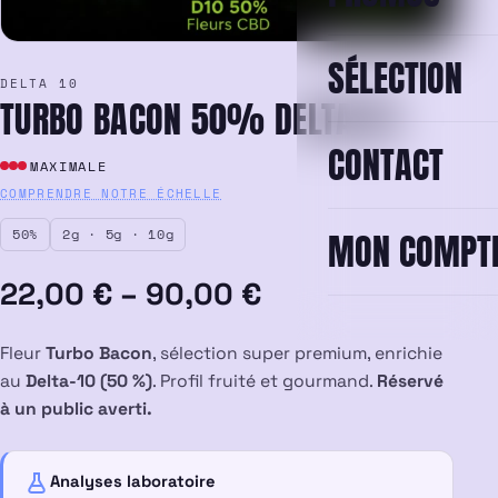
SÉLECTION
DELTA 10
TURBO BACON 50% DELTA 10
CONTACT
MAXIMALE
COMPRENDRE NOTRE ÉCHELLE
50%
2g · 5g · 10g
MON COMPT
Plage
22,00
€
–
90,00
€
de
Fleur
Turbo Bacon
, sélection super premium, enrichie
prix :
au
Delta-10 (50 %)
. Profil fruité et gourmand.
Réservé
à un public averti.
22,00 €
à
Analyses laboratoire