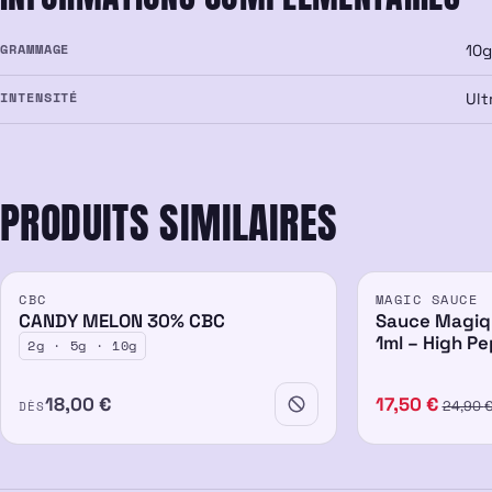
GRAMMAGE
10g
INTENSITÉ
Ult
PRODUITS SIMILAIRES
ÉPUISÉ
PROMO
CBC
MAGIC SAUCE
30%
CANDY MELON 30% CBC
Sauce Magiq
1ml – High Pe
2g · 5g · 10g
18,00
€
17,50
€
DÈS
24,90