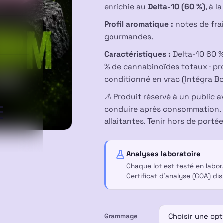
prix :
enrichie au
Delta-10 (60 %)
, à l
Profil aromatique :
notes de fra
20,00 €
gourmandes.
à
Caractéristiques :
Delta-10 60 %
% de cannabinoïdes totaux · pro
70,00 €
conditionné en vrac (Intégra Bo
⚠️ Produit réservé à un public a
E
conduire après consommation. 
allaitantes. Tenir hors de porté
Analyses laboratoire
Chaque lot est testé en labo
Certificat d’analyse (COA) di
Grammage