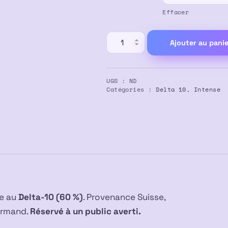
Effacer
quantité
Ajouter au panie
de
Résine
PURPLE
UGS :
ND
STORM
Catégories :
Delta 10
,
Intense
60%
Delta
10
ie au
Delta-10 (60 %)
. Provenance Suisse,
ourmand.
Réservé à un public averti.