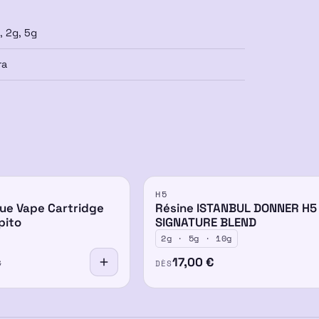
, 2g, 5g
ra
H5
-30%
50%
ue Vape Cartridge
Résine ISTANBUL DONNER H5
pito
SIGNATURE BLEND
2g · 5g · 10g
17,00
€
DÈS
€