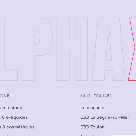
LPHA
IQUE
NOUS TROUVER
s & résines
Le magasin
 & e-liquides
CBD La Seyne-sur-Mer
s & cosmétiques
CBD Toulon