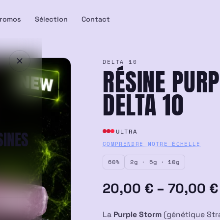
romos
Sélection
Contact
DELTA 10
RÉSINE PUR
DELTA 10
ULTRA
SINES
COMPRENDRE NOTRE ÉCHELLE
60%
2g · 5g · 10g
Plage
20,00
€
–
70,00
€
de
La
Purple Storm
(génétique Str