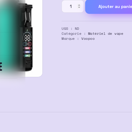
quantité
Ajouter au panie
de
Pod
Vrizz
UGS :
ND
2
Catégorie :
Matériel de vape
Marque :
Voopoo
–
VOOPOO
E