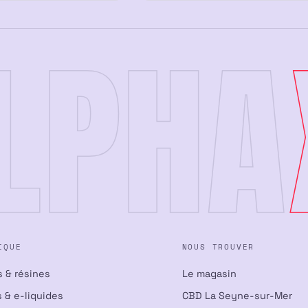
LPHA
IQUE
NOUS TROUVER
s & résines
Le magasin
 & e-liquides
CBD La Seyne-sur-Mer