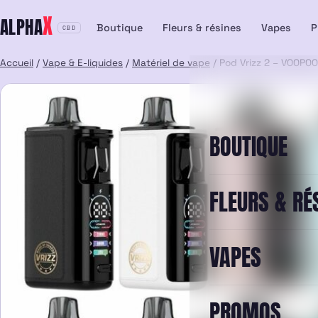
Aller
X
ALPHA
au
Boutique
Fleurs & résines
Vapes
P
CBD
contenu
Accueil
/
Vape & E-liquides
/
Matériel de vape
/ Pod Vrizz 2 – VOOPOO
BOUTIQUE
FLEURS & RÉ
VAPES
PROMOS