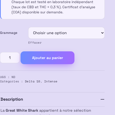
Chaque lot est testé en laboratoire indépendant
70,00 €
(taux de CBD et THC < 0,3 %). Certificat d’analyse
(COA) disponible sur demande.
Grammage
Effacer
quantité
Ajouter au panier
de
Great
White
UGS :
ND
Shark
Catégories :
Delta 10
,
Intense
50%
Delta
10
Description
La
Great White Shark
appartient à notre sélection