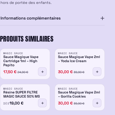
hors de portée des enfants.
Informations complémentaires
PRODUITS SIMILAIRES
PROMO
PROMO
MAGIC SAUCE
MAGIC SAUCE
-30%
-25%
Sauce Magique Vape
Sauce Magique Vape 2ml
Cartridge 1ml – High
– Yoda Ice Cream
Pepito
17,50
€
30,00
€
24,90
€
39,90
€
PROMO
MAGIC SAUCE
MAGIC SAUCE
50%
-25%
Résine SUPER FILTRE
Sauce Magique Vape 2ml
MAGIC SAUCE 50% MS
– Gorilla Cookies
19,00
€
30,00
€
DÈS
39,90
€