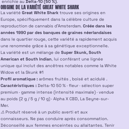
enrichie au
Delta-10 (50 %)
.
ORIGINE DE LA VARIÉTÉ GREAT WHITE SHARK
La variété
Great White Shark
trouve ses origines en
Europe, spécifiquement dans la célèbre culture de
reproduction de cannabis d’Amsterdam.
Créée dans les
années 1990 par des banques de graines néerlandaises
dans le quartier rouge, cette variété a rapidement acquis
une renommée grâce à sa génétique exceptionnelle.
La variété est un mélange de
Super Skunk, South
American et South Indian
, lui conférant une lignée
unique qui inclut des ancêtres notables comme la White
Widow et la Skunk #1
Profil aromatique :
arômes fruités , boisé et acidulé .
Caractéristiques :
Delta-10 50 % · fleur · sélection super
premium · gamme intense (intensité maximale) · vendue
au poids (2 g / 5 g / 10 g) · Alpha X CBD, La Seyne-sur-
Mer.
⚠️ Produit réservé à un public averti et aux
connaisseurs. Ne pas conduire après consommation.
Déconseillé aux femmes enceintes ou allaitantes. Tenir