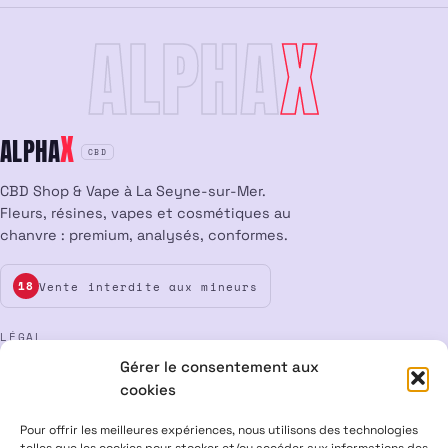
ALPHA
X
X
ALPHA
CBD
CBD Shop & Vape à La Seyne-sur-Mer.
Fleurs, résines, vapes et cosmétiques au
chanvre : premium, analysés, conformes.
Vente interdite aux mineurs
18
LÉGAL
Gérer le consentement aux
Mentions légales
CGV
Confidentialité
Cookies
cookies
Rétractation
Pour offrir les meilleures expériences, nous utilisons des technologies