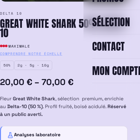
DELTA 10
SÉLECTION
GREAT WHITE SHARK 50% DELTA
10
CONTACT
MAXIMALE
COMPRENDRE NOTRE ÉCHELLE
50%
2g · 5g · 10g
MON COMPT
Plage
20,00
€
–
70,00
€
de
Fleur
Great White Shark
, sélection premium, enrichie
prix :
au
Delta-10 (50 %)
. Profil fruité, boisé acidulé.
Réservé
à un public averti.
20,00 €
à
Analyses laboratoire