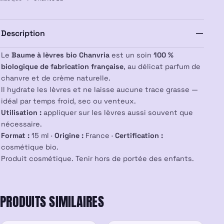
–
Bio
–
Description
Chanvria
Le
Baume à lèvres bio Chanvria
est un soin
100 %
biologique de fabrication française
, au délicat parfum de
chanvre et de crème naturelle.
Il hydrate les lèvres et ne laisse aucune trace grasse —
idéal par temps froid, sec ou venteux.
Utilisation :
appliquer sur les lèvres aussi souvent que
nécessaire.
Format :
15 ml ·
Origine :
France ·
Certification :
cosmétique bio.
Produit cosmétique. Tenir hors de portée des enfants.
PRODUITS SIMILAIRES
PROMO