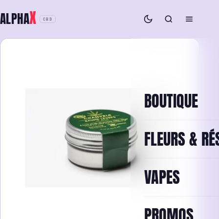
Aller
X
ALPHA
au
CBD
contenu
BOUTIQUE
FLEURS & RÉ
VAPES
PROMOS