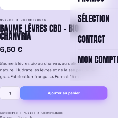
SÉLECTION
HUILES & COSMÉTIQUES
BAUME LÈVRES CBD – BIO –
CHANVRIA
CONTACT
6,50
€
MON COMPT
Baume à lèvres bio au chanvre, au délicat parfum
naturel. Hydrate les lèvres et ne laisse pas de film
gras. Fabrication française. Format 15 ml.
quantité
Ajouter au panier
de
Baume
Lèvres
CBD
Catégorie :
Huiles & Cosmétiques
Marque :
Chanvria