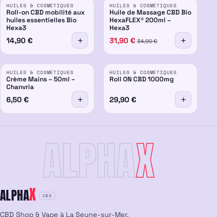
HUILES & COSMÉTIQUES
HUILES & COSMÉTIQUES
-9%
Roll-on CBD mobilité aux
Huile de Massage CBD Bio
huiles essentielles Bio
HexaFLEX® 200ml –
Hexa3
Hexa3
14,90
€
31,90
€
34,90
€
HUILES & COSMÉTIQUES
HUILES & COSMÉTIQUES
Crème Mains – 50ml –
Roll ON CBD 1000mg
Chanvria
6,50
€
29,90
€
ALPHA
X
X
ALPHA
CBD
CBD Shop & Vape à La Seyne-sur-Mer.