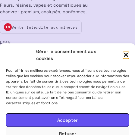
Fleurs, résines, vapes et cosmétiques au
chanvre : premium, analysés, conformes.
Vente interdite aux mineurs
18
LÉGAL
Gérer le consentement aux
Mentions légales
CGV
Confidentialité
Cookies
cookies
Rétractation
Pour offrir les meilleures expériences, nous utilisons des technologies
telles que les cookies pour stocker et/ou accéder aux informations des
appareils. Le fait de consentir à ces technologies nous permettra de
ALPHA X CBD Shop © 2026 · Tous droits réservés
traiter des données telles que le comportement de navigation ou les
Visa
Mastercard
CB
ID uniques sur ce site. Le fait de ne pas consentir ou de retirer son
consentement peut avoir un effet négatif sur certaines
caractéristiques et fonctions.
PRODUITS CONTENANT MOINS DE 0,3 % DE THC, CONFORMES À LA
LÉGISLATION EUROPÉENNE · PRODUITS NON MÉDICAMENTEUX ·
INTERDITS AUX FEMMES ENCEINTES & ALLAITANTES · NE PAS
Accepter
CONDUIRE APRÈS USAGE · VENTE INTERDITE AUX MINEURS
Refuser