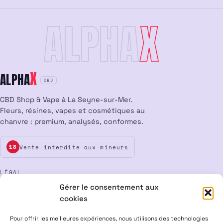
ALPHA
X
X
ALPHA
CBD
CBD Shop & Vape à La Seyne-sur-Mer.
Fleurs, résines, vapes et cosmétiques au
chanvre : premium, analysés, conformes.
Vente interdite aux mineurs
18
LÉGAL
Gérer le consentement aux
Mentions légales
CGV
Confidentialité
Cookies
cookies
Rétractation
Pour offrir les meilleures expériences, nous utilisons des technologies