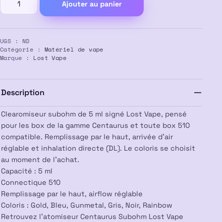
Ajouter au panier
de
Atomiseur
Centaurus
UGS :
ND
Subohm
Catégorie :
Matériel de vape
5
Marque :
Lost Vape
ml
–
LOST
Description
VAPE
Clearomiseur subohm de 5 ml signé Lost Vape, pensé
pour les box de la gamme Centaurus et toute box 510
compatible. Remplissage par le haut, arrivée d’air
réglable et inhalation directe (DL). Le coloris se choisit
au moment de l’achat.
Capacité : 5 ml
Connectique 510
Remplissage par le haut, airflow réglable
Coloris : Gold, Bleu, Gunmetal, Gris, Noir, Rainbow
Retrouvez l’atomiseur Centaurus Subohm Lost Vape