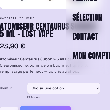
SÉLECTION
MATÉRIEL DE VAPE
ATOMISEUR CENTAURUS SUBOHM
5 ML – LOST VAPE
CONTACT
23,90
€
MON COMPT
Atomiseur Centaurus Subohm 5 ml
Lost Vape.
Clearomiseur subohm de 5 ml, connectique 510,
remplissage par le haut — coloris au choix.
Couleur
Effacer
quantité