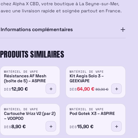
chez Alpha X CBD, votre boutique à La Seyne-sur-Mer,
avec une livraison rapide et soignée partout en France.
Informations complémentaires
PRODUITS SIMILAIRES
PROMO
MATÉRIEL DE VAPE
MATÉRIEL DE VAPE
-7%
Résistances AF Mesh
Kit Aegis Solo 3 –
(boîte de 5) – ASPIRE
GEEKVAPE
12,90
€
64,90
€
DÈS
DÈS
69,90
€
MATÉRIEL DE VAPE
MATÉRIEL DE VAPE
Cartouche Vrizz V2 (par 2)
Pod Gotek X3 – ASPIRE
– VOOPOO
8,90
€
15,90
€
DÈS
DÈS