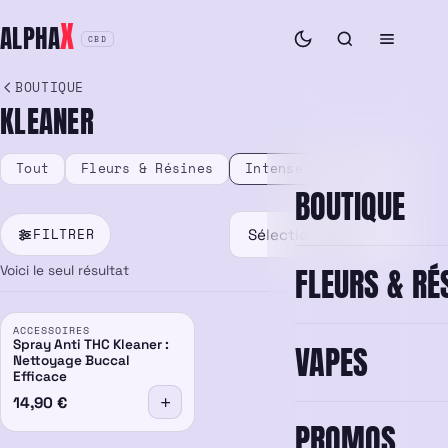
Aller
X
ALPHA
au
CBD
contenu
BOUTIQUE
KLEANER
Tout
Fleurs & Résines
Intense
Vape & E-liqu
BOUTIQUE
FILTRER
FLEURS & RÉ
Voici le seul résultat
ACCESSOIRES
Spray Anti THC Kleaner :
VAPES
Nettoyage Buccal
Efficace
14,90
€
PROMOS