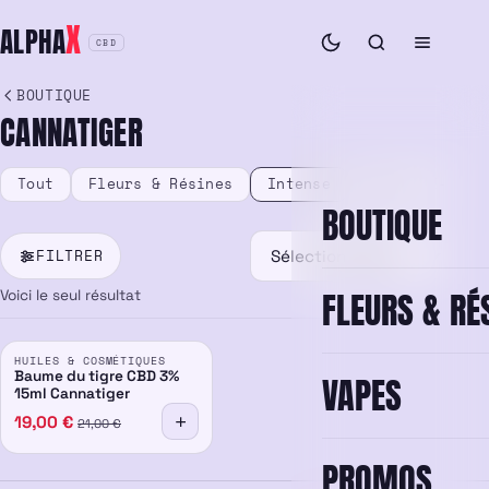
Aller
X
ALPHA
au
CBD
contenu
BOUTIQUE
CANNATIGER
Tout
Fleurs & Résines
Intense
Vape & E-liqu
BOUTIQUE
FILTRER
FLEURS & RÉ
Voici le seul résultat
PROMO
HUILES & COSMÉTIQUES
3%
-10%
Baume du tigre CBD 3%
VAPES
15ml Cannatiger
19,00
€
21,00
€
PROMOS