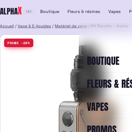
Aller
X
ALPHA
au
Boutique
Fleurs & résines
Vapes
P
CBD
contenu
Accueil
/
Vape & E-liquides
/
Matériel de vape
/ Kit Revolto – Aspire
PROMO -28%
BOUTIQUE
FLEURS & RÉ
VAPES
PROMOS