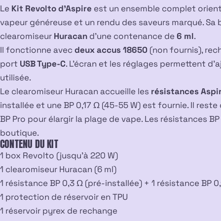
Le
Kit Revolto d’Aspire
est un ensemble complet orienté
vapeur généreuse et un rendu des saveurs marqué. Sa b
clearomiseur
Huracan
d’une contenance de
6 ml
.
Il fonctionne avec
deux accus 18650
(non fournis), rec
port
USB Type-C
. L’écran et les réglages permettent d’a
utilisée.
Le clearomiseur Huracan accueille les
résistances Aspi
installée et une BP 0,17 Ω (45-55 W) est fournie. Il res
BP Pro pour élargir la plage de vape. Les
résistances BP
boutique.
CONTENU DU KIT
1 box Revolto (jusqu’à 220 W)
1 clearomiseur Huracan (6 ml)
1 résistance BP 0,3 Ω (pré-installée) + 1 résistance BP 0
1 protection de réservoir en TPU
1 réservoir pyrex de rechange