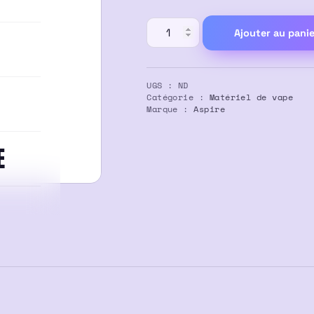
quantité
Ajouter au panie
de
Kit
Revolto
UGS :
ND
–
Catégorie :
Matériel de vape
Marque :
Aspire
Aspire
E