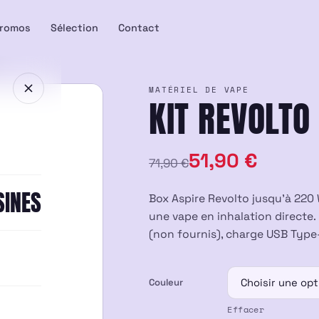
romos
Sélection
Contact
MATÉRIEL DE VAPE
KIT REVOLTO 
Le
Le
51,90
€
71,90
€
prix
prix
SINES
Box Aspire Revolto jusqu’à 220
initial
actuel
une vape en inhalation directe
(non fournis), charge USB Type-
était :
est :
71,90 €.
51,90 €.
Couleur
Effacer