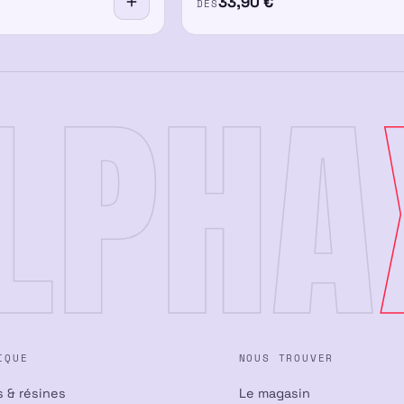
33,90
€
DÈS
LPHA
IQUE
NOUS TROUVER
s & résines
Le magasin