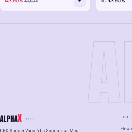
42,90
€
12,90
€
DÈS
49,90
€
A
X
ALPHA
BOUT
CBD
Fleur
CBD Shop & Vape à La Seyne-sur-Mer.