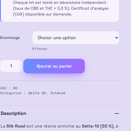
Chaque lot est testé en laboratoire indépendant
70,00 €
(taux de CBD et THC < 0,3 %). Certificat d’analyse
(COA) disponible sur demande.
Grammage
Effacer
quantité
Ajouter au panier
de
Résine
SILK
UGS :
ND
ROAD
Catégories :
Delta 10
,
Intense
50%
Delta
10
Description
La
Silk Road
est une résine enrichie au
Delta-10 (50 %)
, à