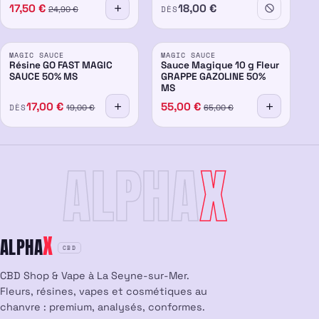
17,50
€
18,00
€
DÈS
24,90
€
PROMO
PROMO
MAGIC SAUCE
MAGIC SAUCE
50%
-15%
50%
-15%
Résine GO FAST MAGIC
Sauce Magique 10 g Fleur
SAUCE 50% MS
GRAPPE GAZOLINE 50%
MS
17,00
€
55,00
€
DÈS
19,00
€
65,00
€
ALPHA
X
X
ALPHA
CBD
CBD Shop & Vape à La Seyne-sur-Mer.
Fleurs, résines, vapes et cosmétiques au
chanvre : premium, analysés, conformes.