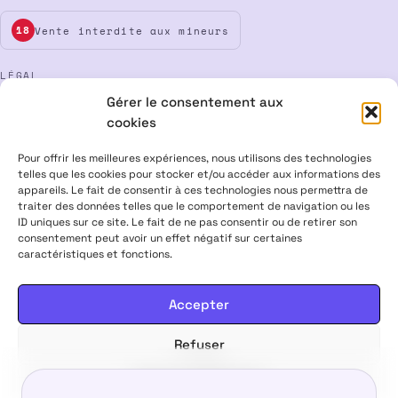
Vente interdite aux mineurs
18
LÉGAL
Gérer le consentement aux
Mentions légales
CGV
Confidentialité
Cookies
cookies
Rétractation
Pour offrir les meilleures expériences, nous utilisons des technologies
telles que les cookies pour stocker et/ou accéder aux informations des
appareils. Le fait de consentir à ces technologies nous permettra de
ALPHA X CBD Shop © 2026 · Tous droits réservés
traiter des données telles que le comportement de navigation ou les
Visa
Mastercard
CB
ID uniques sur ce site. Le fait de ne pas consentir ou de retirer son
consentement peut avoir un effet négatif sur certaines
caractéristiques et fonctions.
PRODUITS CONTENANT MOINS DE 0,3 % DE THC, CONFORMES À LA
LÉGISLATION EUROPÉENNE · PRODUITS NON MÉDICAMENTEUX ·
INTERDITS AUX FEMMES ENCEINTES & ALLAITANTES · NE PAS
Accepter
CONDUIRE APRÈS USAGE · VENTE INTERDITE AUX MINEURS
Refuser
20,00
€
Choisir mes options
DÈS
Voir les préférences