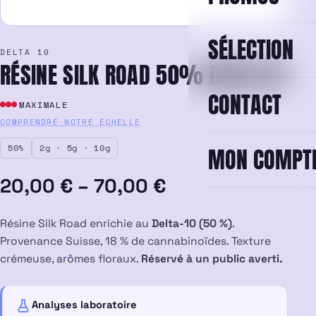
SÉLECTION
DELTA 10
RÉSINE SILK ROAD 50% DELTA 10
CONTACT
MAXIMALE
COMPRENDRE NOTRE ÉCHELLE
50%
2g · 5g · 10g
MON COMPT
Plage
20,00
€
–
70,00
€
de
Résine Silk Road enrichie au
Delta-10 (50 %)
.
prix :
Provenance Suisse, 18 % de cannabinoïdes. Texture
crémeuse, arômes floraux.
Réservé à un public averti.
20,00 €
à
Analyses laboratoire