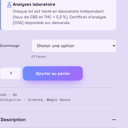
à
Analyses laboratoire
Chaque lot est testé en laboratoire indépendant
55,00 €
(taux de CBD et THC < 0,3 %). Certificat d’analyse
(COA) disponible sur demande.
Grammage
Effacer
quantité
Ajouter au panier
de
Résine
MARRAKECH
UGS :
ND
DREAM
Catégories :
Intense
,
Magic Sauce
MAGIC
SAUCE
50%
Description
MS