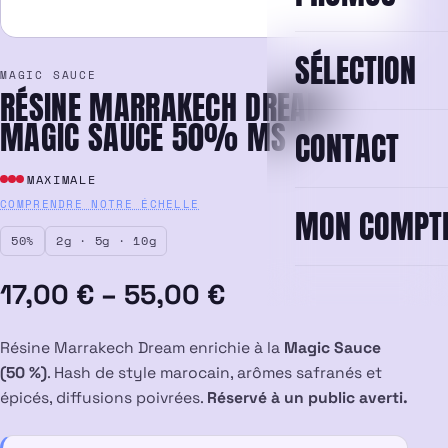
SÉLECTION
MAGIC SAUCE
RÉSINE MARRAKECH DREAM
MAGIC SAUCE 50% MS
CONTACT
MAXIMALE
COMPRENDRE NOTRE ÉCHELLE
MON COMPT
50%
2g · 5g · 10g
Plage
17,00
€
–
55,00
€
de
Résine Marrakech Dream enrichie à la
Magic Sauce
prix :
(50 %)
. Hash de style marocain, arômes safranés et
épicés, diffusions poivrées.
Réservé à un public averti.
17,00 €