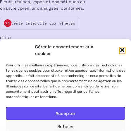
Fleurs, résines, vapes et cosmétiques au
chanvre : premium, analysés, conformes.
Vente interdite aux mineurs
18
LÉGAL
Gérer le consentement aux
Mentions légales
CGV
Confidentialité
Cookies
cookies
Rétractation
Pour offrir les meilleures expériences, nous utilisons des technologies
telles que les cookies pour stocker et/ou accéder aux informations des
appareils. Le fait de consentir à ces technologies nous permettra de
ALPHA X CBD Shop © 2026 · Tous droits réservés
traiter des données telles que le comportement de navigation ou les
Visa
Mastercard
CB
ID uniques sur ce site. Le fait de ne pas consentir ou de retirer son
consentement peut avoir un effet négatif sur certaines
caractéristiques et fonctions.
PRODUITS CONTENANT MOINS DE 0,3 % DE THC, CONFORMES À LA
LÉGISLATION EUROPÉENNE · PRODUITS NON MÉDICAMENTEUX ·
INTERDITS AUX FEMMES ENCEINTES & ALLAITANTES · NE PAS
Accepter
CONDUIRE APRÈS USAGE · VENTE INTERDITE AUX MINEURS
Refuser