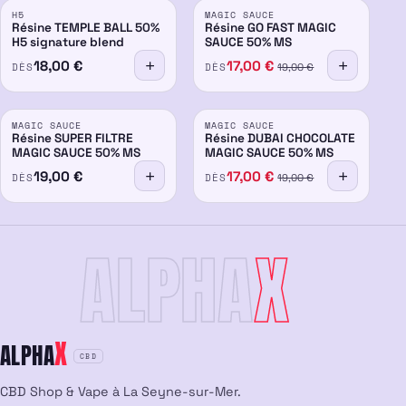
H5
MAGIC SAUCE
50%
50%
-15%
Résine TEMPLE BALL 50%
Résine GO FAST MAGIC
H5 signature blend
SAUCE 50% MS
18,00
€
17,00
€
DÈS
DÈS
19,00
€
PROMO
MAGIC SAUCE
MAGIC SAUCE
50%
50%
-15%
Résine SUPER FILTRE
Résine DUBAI CHOCOLATE
MAGIC SAUCE 50% MS
MAGIC SAUCE 50% MS
19,00
€
17,00
€
DÈS
DÈS
19,00
€
ALPHA
X
X
ALPHA
CBD
CBD Shop & Vape à La Seyne-sur-Mer.