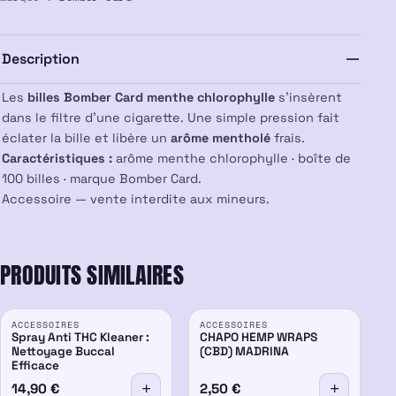
Bomber
Card
x100
Description
Les
billes Bomber Card menthe chlorophylle
s’insèrent
dans le filtre d’une cigarette. Une simple pression fait
éclater la bille et libère un
arôme mentholé
frais.
Caractéristiques :
arôme menthe chlorophylle · boîte de
100 billes · marque Bomber Card.
Accessoire — vente interdite aux mineurs.
PRODUITS SIMILAIRES
ACCESSOIRES
ACCESSOIRES
Spray Anti THC Kleaner :
CHAPO HEMP WRAPS
Nettoyage Buccal
(CBD) MADRINA
Efficace
14,90
€
2,50
€