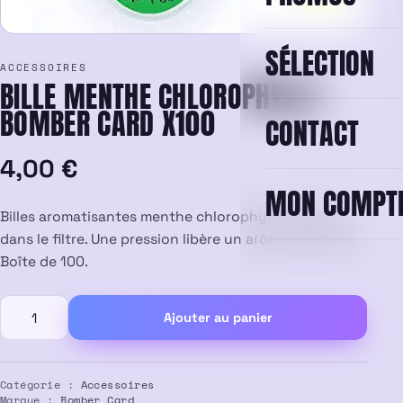
SÉLECTION
ACCESSOIRES
BILLE MENTHE CHLOROPHYLLE
BOMBER CARD X100
CONTACT
4,00
€
MON COMPT
Billes aromatisantes menthe chlorophylle à insérer
dans le filtre. Une pression libère un arôme mentholé.
Boîte de 100.
quantité
Ajouter au panier
de
Bille
Menthe
Chlorophylle
Catégorie :
Accessoires
Marque :
Bomber Card