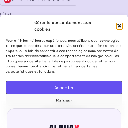
LÉGAL
Gérer le consentement aux
Mentions légales
CGV
Confidentialité
Cookies
cookies
Rétractation
Pour offrir les meilleures expériences, nous utilisons des technologies
telles que les cookies pour stocker et/ou accéder aux informations des
appareils. Le fait de consentir à ces technologies nous permettra de
ALPHA X CBD Shop © 2026 · Tous droits réservés
traiter des données telles que le comportement de navigation ou les
Visa
Mastercard
CB
ID uniques sur ce site. Le fait de ne pas consentir ou de retirer son
consentement peut avoir un effet négatif sur certaines
caractéristiques et fonctions.
PRODUITS CONTENANT MOINS DE 0,3 % DE THC, CONFORMES À LA
LÉGISLATION EUROPÉENNE · PRODUITS NON MÉDICAMENTEUX ·
INTERDITS AUX FEMMES ENCEINTES & ALLAITANTES · NE PAS
Accepter
CONDUIRE APRÈS USAGE · VENTE INTERDITE AUX MINEURS
Refuser
4,00
€
Ajouter au panier
Voir les préférences
Politique de cookies
Politique de confidentialité