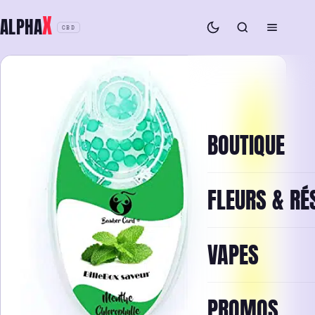
Aller
X
ALPHA
au
CBD
contenu
BOUTIQUE
FLEURS & RÉ
VAPES
PROMOS