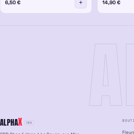
6,50
€
14,90
€
A
X
ALPHA
BOUT
CBD
Fleur