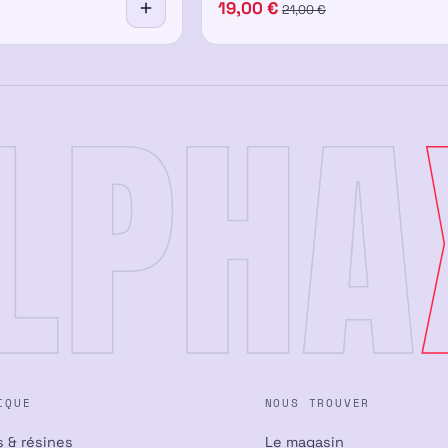
19,00
€
21,00
€
LPHA
IQUE
NOUS TROUVER
s & résines
Le magasin