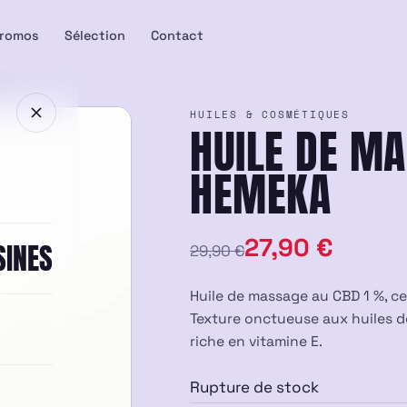
romos
Sélection
Contact
HUILES & COSMÉTIQUES
HUILE DE MA
HEMEKA
Le
Le
27,90
€
SINES
29,90
€
prix
prix
Huile de massage au CBD 1 %, cer
initial
actuel
Texture onctueuse aux huiles d
riche en vitamine E.
était :
est :
Rupture de stock
29,90 €.
27,90 €.