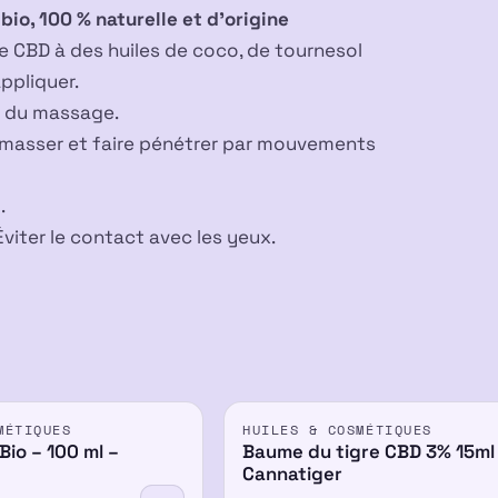
 bio, 100 % naturelle et d’origine
e CBD à des huiles de coco, de tournesol
ppliquer.
fil du massage.
 à masser et faire pénétrer par mouvements
.
viter le contact avec les yeux.
PROMO
MÉTIQUES
HUILES & COSMÉTIQUES
3%
io – 100 ml –
Baume du tigre CBD 3% 15ml
Cannatiger