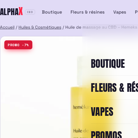
Aller
X
ALPHA
au
Boutique
Fleurs & résines
Vapes
P
CBD
contenu
Accueil
/
Huiles & Cosmétiques
/ Huile de massage au CBD – Hemeka
PROMO -7%
BOUTIQUE
FLEURS & RÉ
VAPES
PROMOS